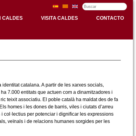
Buscar...
N CALDES
VISITA CALDES
CONTACTO
dentitat catalana. A partir de les xarxes socials,
i ha 7.000 entitats que actuen com a dinamitzadores i
ic teixit associatiu. El poble català ha maldat des de fa
Els homes i les dones de barris, viles i ciutats d’arreu
i col·lectius per potenciar i dignificar les expressions
icals, veïnals i de relacions humanes sorgides per les