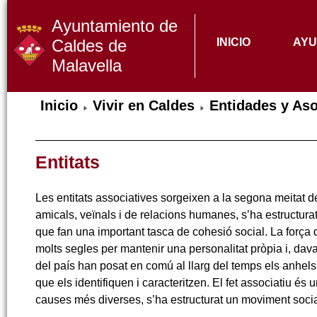
Ayuntamiento de
Caldes de
INICIO
AYU
Malavella
Inicio
Vivir en Caldes
Entidades y As
Entitats
Les entitats associatives sorgeixen a la segona meitat de
amicals, veïnals i de relacions humanes, s’ha estructur
que fan una important tasca de cohesió social. La força q
molts segles per mantenir una personalitat pròpia i, davant
del país han posat en comú al llarg del temps els anhels i 
que els identifiquen i caracteritzen. El fet associatiu és
causes més diverses, s’ha estructurat un moviment socia