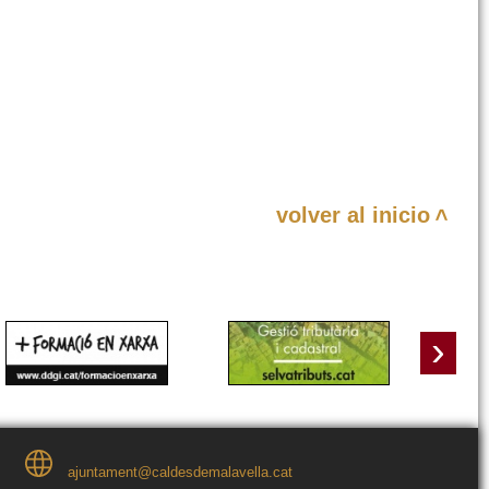
volver al inicio
<
›
ajuntament@caldesdemalavella.cat