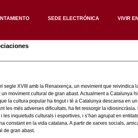
NTAMIENTO
SEDE ELECTRÓNICA
VIVIR E
ociaciones
l segle XVIII amb la Renaixença, un moviment que reivindica la i
at un moviment cultural de gran abast. Actualment a Catalunya h
ue la cultura popular ha tingut i té a Catalunya descansa en un r
 les més adverses dificultats, ha fet ressorgir la idiosincràsia. 
les inquietuds culturals i esportives, i s’han agrupat en entitats 
 una constant en la vida catalana. A partir de xarxes socials, am
l de gran abast.